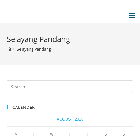
Selayang Pandang
>
Selayang Pandang
CALENDER
AUGUST 2026
M
T
W
T
F
S
S