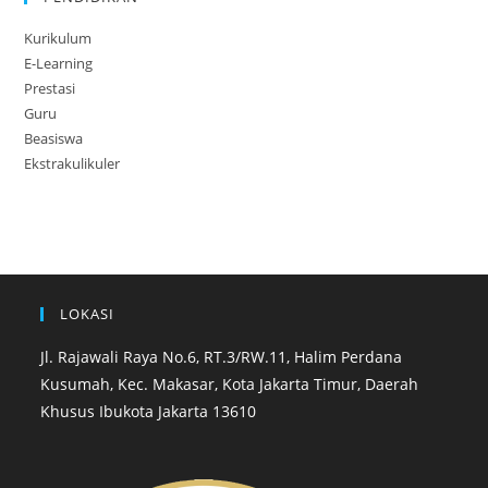
Kurikulum
E-Learning
Prestasi
Guru
Beasiswa
Ekstrakulikuler
LOKASI
Jl. Rajawali Raya No.6, RT.3/RW.11, Halim Perdana
Kusumah, Kec. Makasar, Kota Jakarta Timur, Daerah
Khusus Ibukota Jakarta 13610