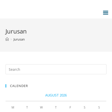
Jurusan
>
Jurusan
CALENDER
AUGUST 2026
M
T
W
T
F
S
S