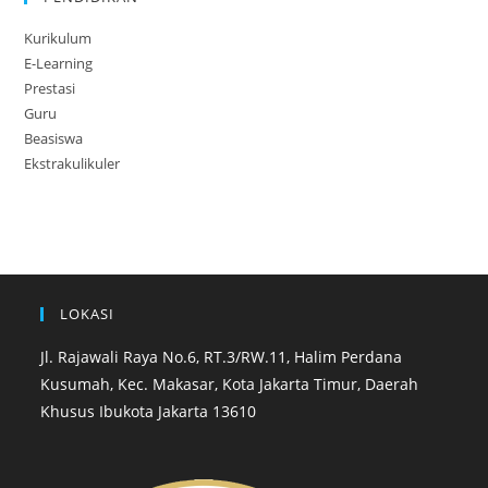
Kurikulum
E-Learning
Prestasi
Guru
Beasiswa
Ekstrakulikuler
LOKASI
Jl. Rajawali Raya No.6, RT.3/RW.11, Halim Perdana
Kusumah, Kec. Makasar, Kota Jakarta Timur, Daerah
Khusus Ibukota Jakarta 13610