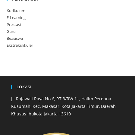
Kurikulum
E-Learning
Prestasi
Guru
Beasiswa
Ekstrakulikuler
LOKASI
Jl. Rajawali Raya No.6, RT.3/RW.11, Halim Perdana
Kusumah, Kec. Makasar, Kota Jakarta Timur, Daerah
Khusus Ibukota Jakarta 13610