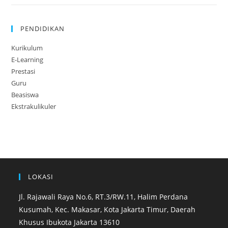
PENDIDIKAN
Kurikulum
E-Learning
Prestasi
Guru
Beasiswa
Ekstrakulikuler
LOKASI
Jl. Rajawali Raya No.6, RT.3/RW.11, Halim Perdana
Kusumah, Kec. Makasar, Kota Jakarta Timur, Daerah
Khusus Ibukota Jakarta 13610