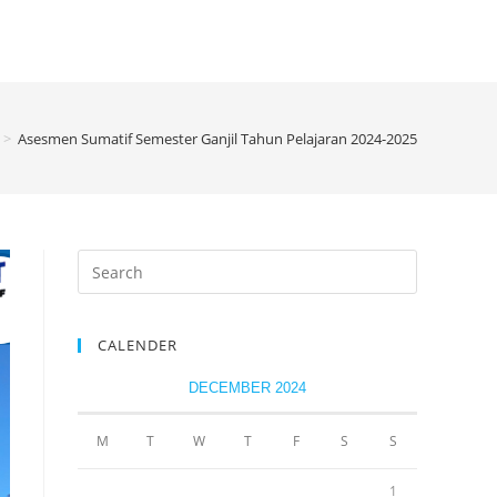
>
Asesmen Sumatif Semester Ganjil Tahun Pelajaran 2024-2025
CALENDER
DECEMBER 2024
M
T
W
T
F
S
S
1